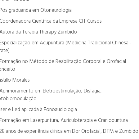
 Pós graduanda em Otoneurologia
Coordenadora Científica da Empresa CIT Cursos
 Autora da Terapia Therapy Zumbido
Especialização em Acupuntura (Medicina Tradicional Chinesa -
rate)
Formação no Método de Reabilitação Corporal e Orofacial
onceito
stillo Morales
Aprimoramento em Eletroestimulação, Disfagia,
otobiomodulação –
ser e Led aplicada à Fonoaudiologia
Formação em Laserpuntura, Auriculoterapia e Craniopuntura
28 anos de experiência clínica em Dor Orofacial, DTM e Zumbido